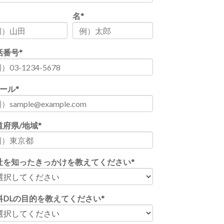
名
*
話番号
*
メール
*
道府県/地域
*
社を知ったきっかけを教えてください
*
料DLの目的を教えてください
*