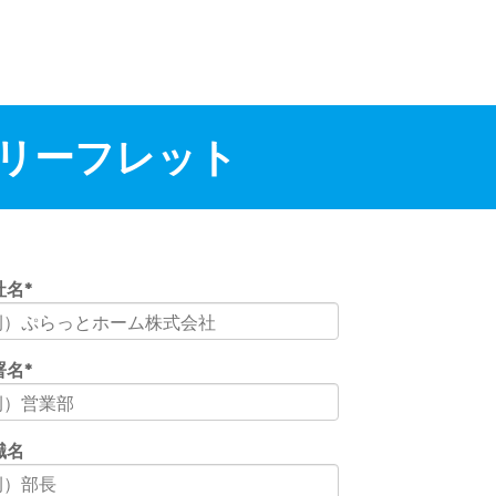
ンス リーフレット
社名
*
署名
*
職名